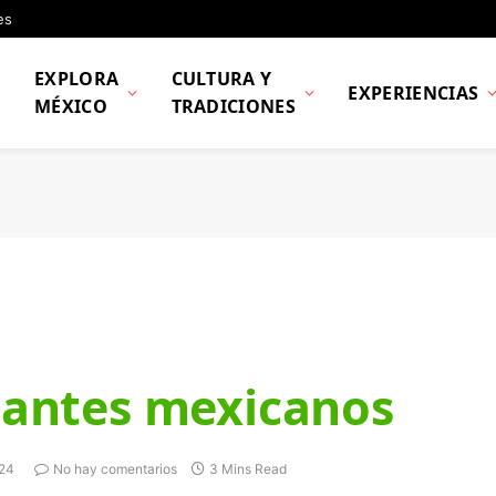
es
EXPLORA
CULTURA Y
O
EXPERIENCIAS
MÉXICO
TRADICIONES
icantes mexicanos
24
No hay comentarios
3 Mins Read