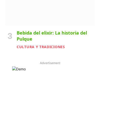
Bebida del elixir: La historia del
Pulque
CULTURA Y TRADICIONES
Advertisement