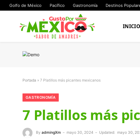
Golfo de México
Pacífico
Gastronomía
Destinos Popular
INICI
Portada
»
7 Platillos más picantes mexicanos
GASTRONOMÍA
7 Platillos más p
By
admingXm
mayo 30, 2024
Updated:
mayo 30, 20