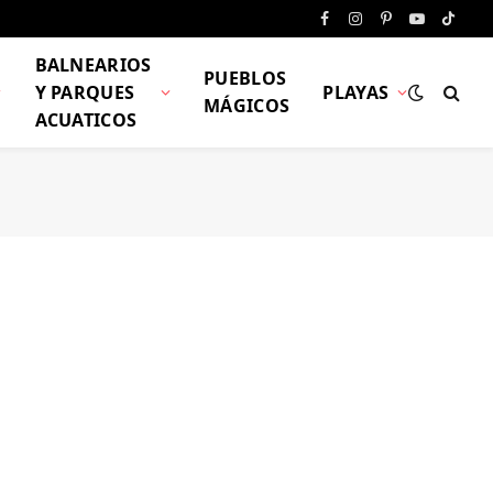
Facebook
Instagram
Pinterest
YouTube
TikTo
BALNEARIOS
PUEBLOS
Y PARQUES
PLAYAS
MÁGICOS
ACUATICOS