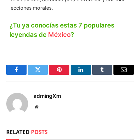
lecciones morales.
¿Tu ya conocías estas 7 populares
leyendas de
México
?
Facebook
Twitter
Pinterest
LinkedIn
Tumblr
Email
admingXm
Website
RELATED
POSTS